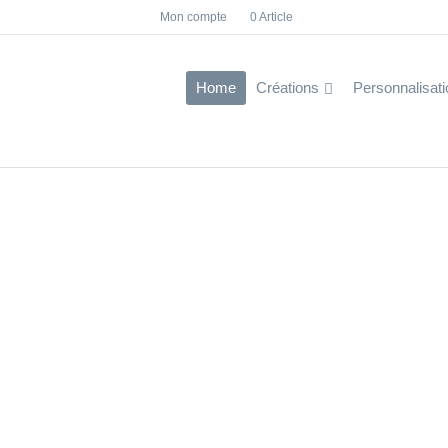
Mon compte
0 Article
Facebook
Instagram
Home
Créations
Personnalisati