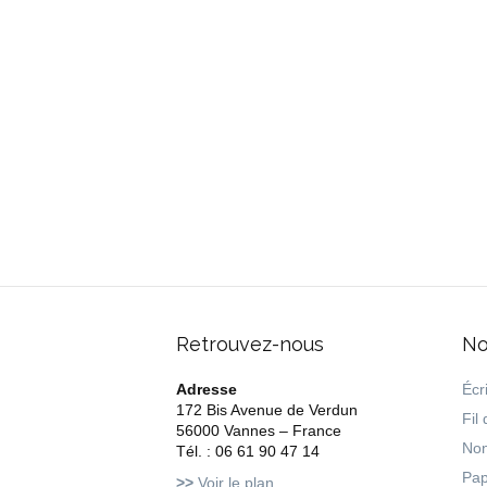
atelier de créat
décoration de v
Tel un trai
Sans soudage, n
brut, recuit
, il 
formes, sculptu
différentes coll
l’atelier.
*emmêle
Retrouvez-nous
No
Adresse
Écri
172 Bis Avenue de Verdun
Fil 
56000 Vannes – France
Non
Tél. : 06 61 90 47 14
Pap
>>
Voir le plan