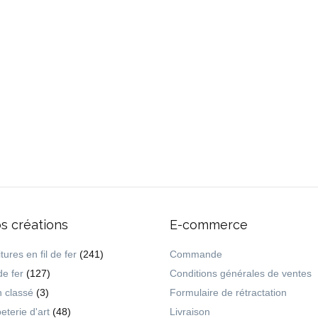
ion dédié à rendre unique la
d’aquarelle se réveillent sur le papi
otre maison.
tandis que le fusain ou l’encre soul
directrices… Ces créations sont en
réalisées à la main. Les deux créa
t de crayon !
ont volonté d’imaginer des pièces 
personnalisées. Une parenthèse e
i collage, le
fil de fer utilisé est
univers poétique qui invite à la rêve
permet de façonner toutes les
res, lettrage… Tous les dessins des
ections Ancramillage sont créés à
s créations
E-commerce
tures en fil de fer
(241)
Commande
de fer
(127)
Conditions générales de ventes
 classé
(3)
Formulaire de rétractation
eterie d'art
(48)
Livraison