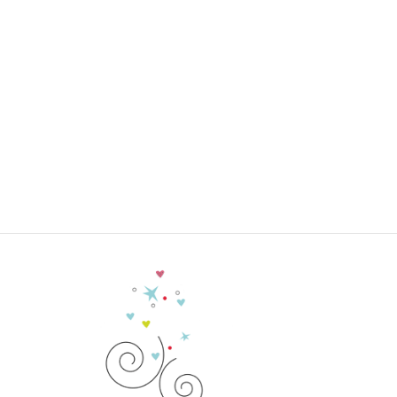
er d’exception,
ignent les lignes
tièrement
teurs passionnés
uniques
nchantée, un
rie.