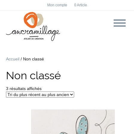
F
I
Mon compte
0 Article
a
n
c
s
e
t
b
a
o
g
o
r
k
a
m
Accueil
/ Non classé
Non classé
Trié
3 résultats affichés
du
plus
récent
au
plus
ancien