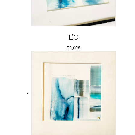
L’O
55,00
€