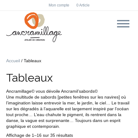
F
I
Mon compte
0 Article
a
n
c
s
e
t
b
a
o
g
o
r
k
a
m
Accueil
/ Tableaux
Tableaux
Ancramillage© vous dévoile Ancramil’sabords©
Une multitude de sabords [petites fenêtres sur les navires] où
l’imagination laisse entrevoir la mer, le jardin, le ciel… Le travail
sur les dégradés à l’aquarelle est largement inspiré par l’océan
tout proche… L’eau chahute le pigment, ils rentrent dans la
danse, la vague est surprenante… Toujours dans un esprit
graphique et contemporain.
Trié
Affichage de 1–16 sur 35 résultats