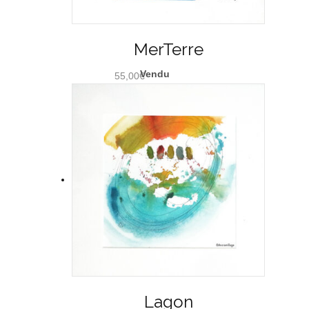
MerTerre
55,00
€
Lagon