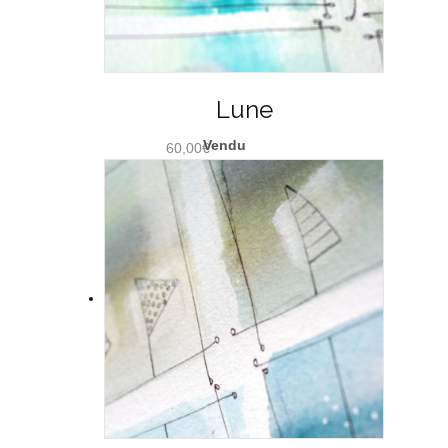
Lune
60,00
€