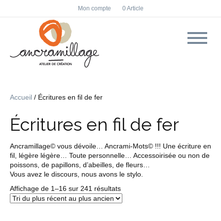
F
I
Mon compte
0 Article
a
n
c
s
e
t
b
a
o
g
o
r
k
a
m
Accueil
/ Écritures en fil de fer
Écritures en fil de fer
Ancramillage© vous dévoile… Ancrami-Mots© !!! Une écriture en
fil, légère légère… Toute personnelle… Accessoirisée ou non de
poissons, de papillons, d’abeilles, de fleurs…
Vous avez le discours, nous avons le stylo.
Trié
Affichage de 1–16 sur 241 résultats
du
plus
récent