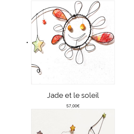
Jade et le soleil
57,00
€