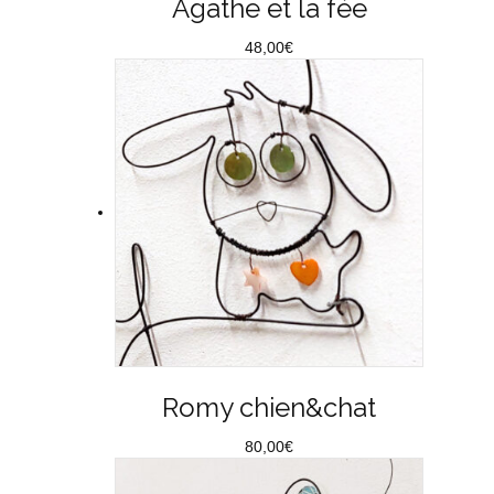
Agathe et la fée
48,00
€
Romy chien&chat
80,00
€