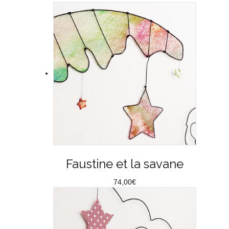
au
plus
ancien
Faustine et la savane
74,00
€