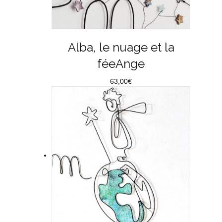
Alba, le nuage et la
féeAnge
63,00
€