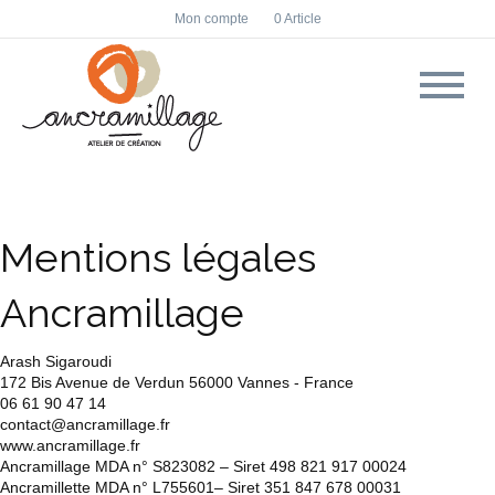
Facebook
Instagram
Mon compte
0 Article
Mentions légales
Ancramillage
Arash Sigaroudi
172 Bis Avenue de Verdun 56000 Vannes - France
06 61 90 47 14
contact@ancramillage.fr
www.ancramillage.fr
Ancramillage MDA n° S823082 – Siret 498 821 917 00024
Ancramillette MDA n° L755601– Siret 351 847 678 00031