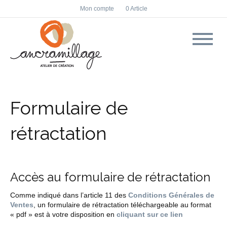
F
I
Mon compte
0 Article
a
n
c
s
e
t
b
a
o
g
o
r
k
a
m
Formulaire de
rétractation
Accès au formulaire de rétractation
Comme indiqué dans l’article 11 des
Conditions Générales de
Ventes
, un formulaire de rétractation téléchargeable au format
« pdf » est à votre disposition en
cliquant sur ce lien