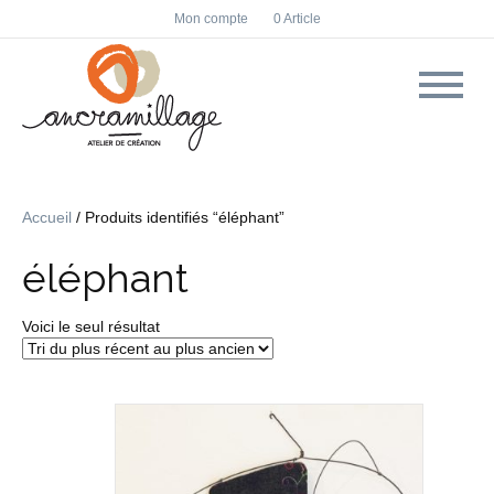
F
I
Mon compte
0 Article
a
n
c
s
e
t
b
a
o
g
o
r
k
a
m
Accueil
/ Produits identifiés “éléphant”
éléphant
Voici le seul résultat