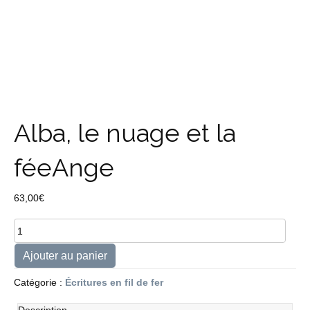
Alba, le nuage et la
féeAnge
63,00
€
quantité
de
Alba,
Ajouter au panier
le
nuage
Catégorie :
Écritures en fil de fer
et
la