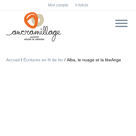
F
I
Mon compte
0 Article
a
n
c
s
e
t
b
a
o
g
o
r
k
a
m
Accueil
/
Écritures en fil de fer
/ Alba, le nuage et la féeAnge