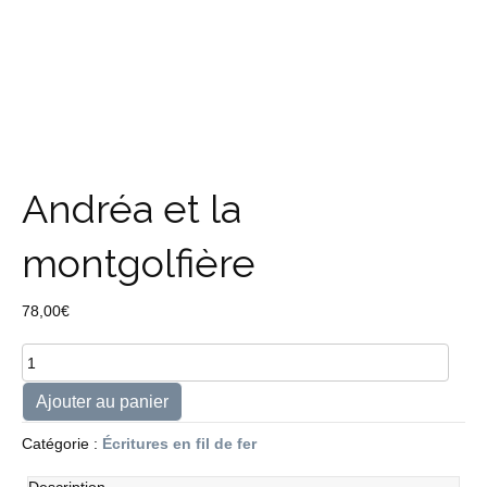
Andréa et la
montgolfière
78,00
€
quantité
de
Andréa
Ajouter au panier
et
la
Catégorie :
Écritures en fil de fer
montgolfière