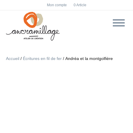
F
I
Mon compte
0 Article
a
n
c
s
e
t
b
a
o
g
o
r
k
a
m
Accueil
/
Écritures en fil de fer
/ Andréa et la montgolfière