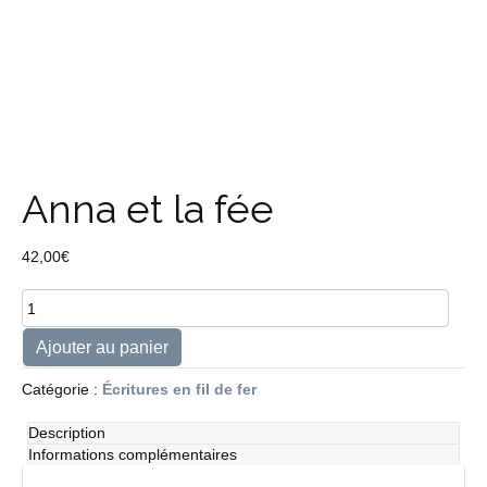
Anna et la fée
42,00
€
quantité
de
Anna
Ajouter au panier
et
la
Catégorie :
Écritures en fil de fer
fée
Description
Informations complémentaires