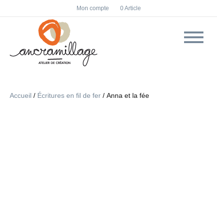
F
I
Mon compte
0 Article
a
n
c
s
e
t
b
a
o
g
o
r
k
a
m
Accueil
/
Écritures en fil de fer
/ Anna et la fée