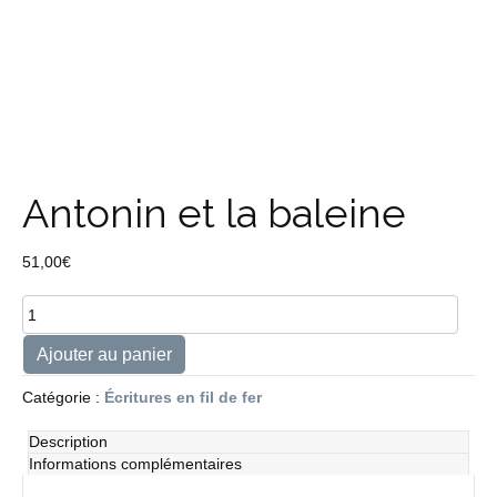
Antonin et la baleine
51,00
€
quantité
de
Antonin
Ajouter au panier
et
la
Catégorie :
Écritures en fil de fer
baleine
Description
Informations complémentaires