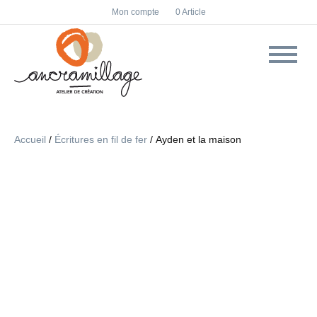
F
I
Mon compte
0 Article
a
n
c
s
e
t
b
a
o
g
o
r
k
a
m
Accueil
/
Écritures en fil de fer
/ Ayden et la maison