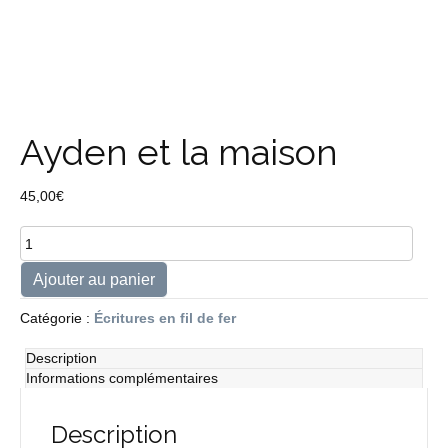
Ayden et la maison
45,00
€
quantité
de
Ayden
Ajouter au panier
et
la
Catégorie :
Écritures en fil de fer
maison
Description
Informations complémentaires
Description