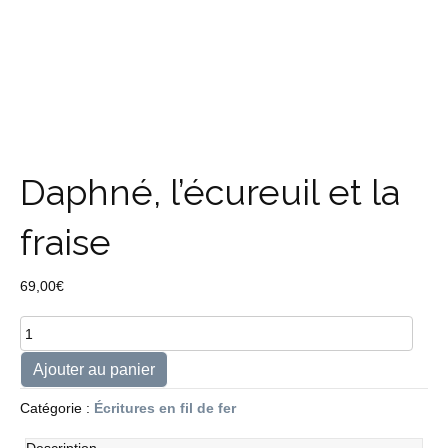
Daphné, l’écureuil et la
fraise
69,00
€
quantité
de
Daphné,
Ajouter au panier
l'écureuil
et
Catégorie :
Écritures en fil de fer
la
fraise