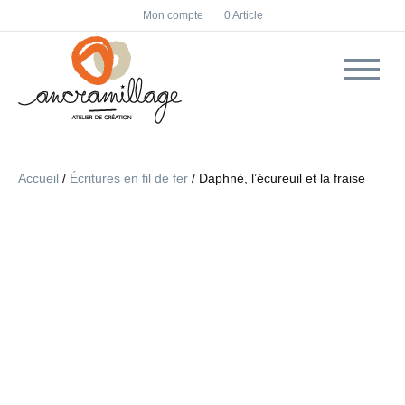
F
I
Mon compte
0 Article
a
n
c
s
e
t
b
a
o
g
o
r
k
a
m
Accueil
/
Écritures en fil de fer
/ Daphné, l’écureuil et la fraise