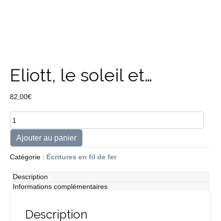
Eliott, le soleil et…
82,00
€
quantité
de
Eliott,
Ajouter au panier
le
soleil
Catégorie :
Écritures en fil de fer
et...
Description
Informations complémentaires
Description