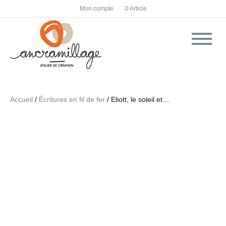
F
I
Mon compte
0 Article
a
n
c
s
e
t
b
a
o
g
o
r
k
a
m
Accueil
/
Écritures en fil de fer
/ Eliott, le soleil et…