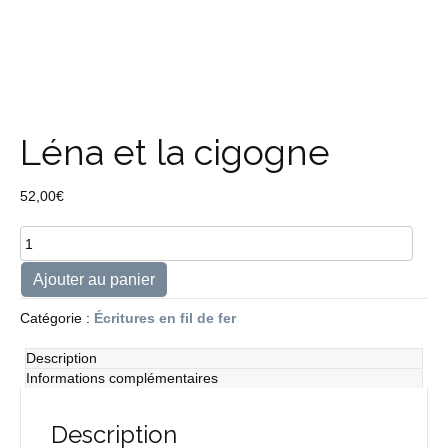
Léna et la cigogne
52,00
€
quantité
de
Léna
Ajouter au panier
et
la
Catégorie :
Écritures en fil de fer
cigogne
Description
Informations complémentaires
Description