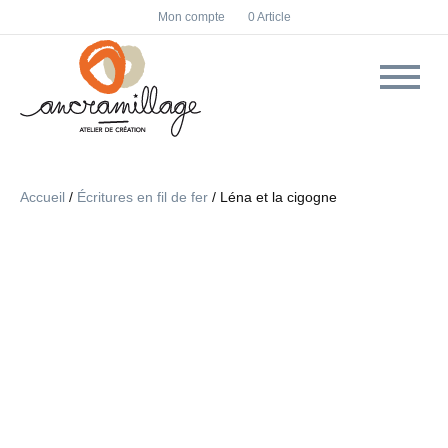
F
I
Mon compte
0 Article
a
n
c
s
e
t
b
a
o
g
o
r
k
a
m
Accueil
/
Écritures en fil de fer
/ Léna et la cigogne