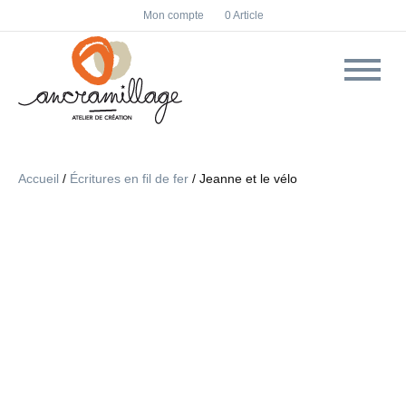
F
I
Mon compte
0 Article
a
n
c
s
e
t
b
a
o
g
o
r
k
a
m
Accueil
/
Écritures en fil de fer
/ Jeanne et le vélo