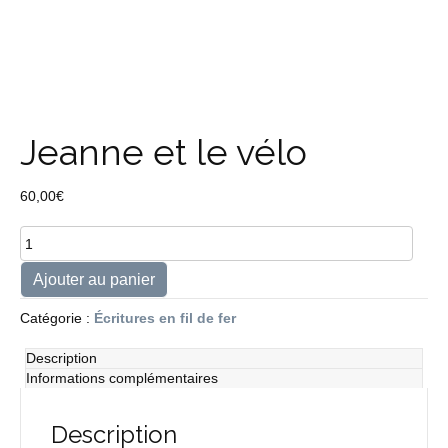
Jeanne et le vélo
60,00
€
quantité
de
Jeanne
Ajouter au panier
et
le
Catégorie :
Écritures en fil de fer
vélo
Description
Informations complémentaires
Description