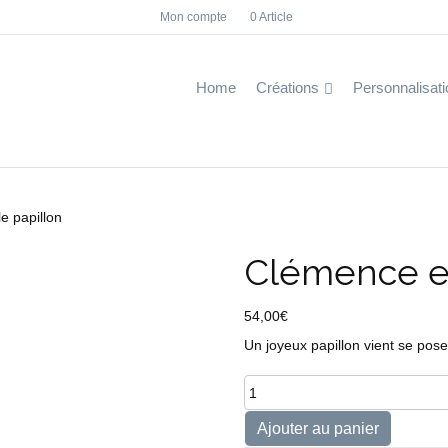
Mon compte
0 Article
F
I
a
n
c
s
e
t
b
a
Home
Créations
Personnalisati
o
g
o
r
k
a
m
e papillon
Clémence et
54,00
€
Un joyeux papillon vient se pos
quantité
de
Clémence
Ajouter au panier
et