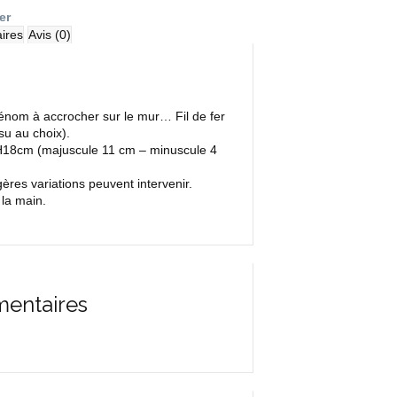
fer
ires
Avis (0)
énom à accrocher sur le mur… Fil de fer
ssu au choix).
H18cm (majuscule 11 cm – minuscule 4
res variations peuvent intervenir.
 la main.
mentaires