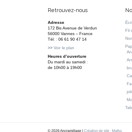
Retrouvez-nous
No
Adresse
Écri
172 Bis Avenue de Verdun
Fil 
56000 Vannes – France
Non
Tél. : 06 61 90 47 14
Pap
>>
Voir le plan
An
Heures d’ouverture
Ar
Du mardi au samedi :
de 10h00 à 19h00
br
Ca
Fa
jol
Mo
Tab
©
2026 Ancramillage |
Création de site : Matho