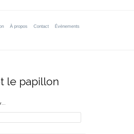
on
À propos
Contact
Évènements
 le papillon
er…