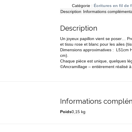
le
Catégorie :
Écritures en fil de 
papillon
Description
Informations complémenta
Description
Un joyeux papillon vient se poser… Pr
et tissu rose et blanc pour les ailes (ti
Dimensions approximatives : L51cm 
cm).
Chaque pièce est unique, quelques légè
©Ancramillage – entièrement réalisé à
Informations complé
Poids
0,15 kg