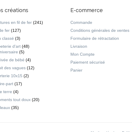
s créations
E-commerce
tures en fil de fer
(241)
Commande
de fer
(127)
Conditions générales de ventes
 classé
(3)
Formulaire de rétractation
eterie d'art
(48)
Livraison
niversaire
(5)
Mon Compte
rivée de bébé
(4)
Paiement sécurisé
uit des vagues
(12)
Panier
rterie 10x15
(2)
ire-part
(17)
ie terre
(4)
ments tout doux
(20)
leaux
(35)