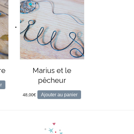
re
Marius et le
pêcheur
r
Ajouter au panier
48,00
€