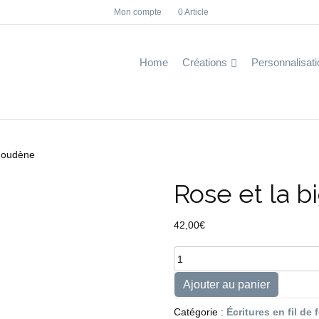
Mon compte
0 Article
F
I
a
n
c
s
e
t
b
a
Home
Créations
Personnalisati
o
g
o
r
k
a
m
igoudène
Rose et la 
42,00
€
quantité
de
Rose
Ajouter au panier
et
la
Catégorie :
Écritures en fil de 