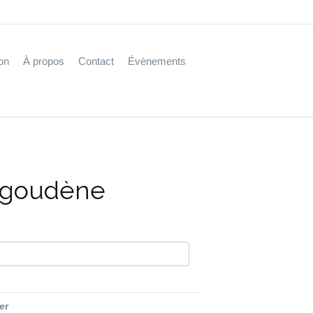
on
À propos
Contact
Évènements
bigoudène
fer