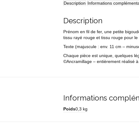
bigoudène
Description
Informations complémenta
Description
Prénom en fil de fer, une petite big
tissu rayé rouge et tissu rouge pour le
Texte
(majuscule : env. 11 cm – minus
Chaque pièce est unique, quelques légè
©Ancramillage – entièrement réalisé à
Informations complé
Poids
0,3 kg