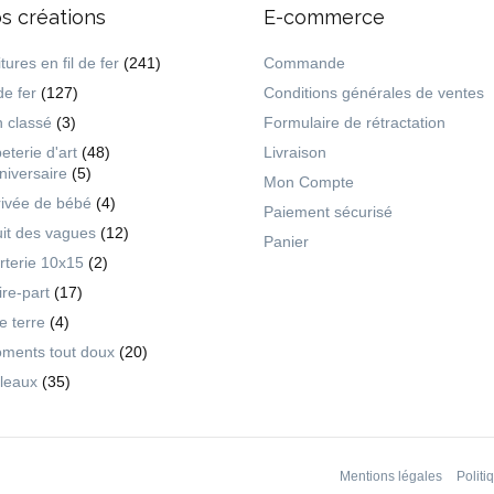
s créations
E-commerce
tures en fil de fer
(241)
Commande
de fer
(127)
Conditions générales de ventes
 classé
(3)
Formulaire de rétractation
eterie d'art
(48)
Livraison
niversaire
(5)
Mon Compte
rivée de bébé
(4)
Paiement sécurisé
uit des vagues
(12)
Panier
rterie 10x15
(2)
ire-part
(17)
ie terre
(4)
ments tout doux
(20)
leaux
(35)
Mentions légales
Politi