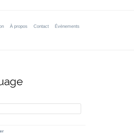
on
À propos
Contact
Évènements
nuage
fer