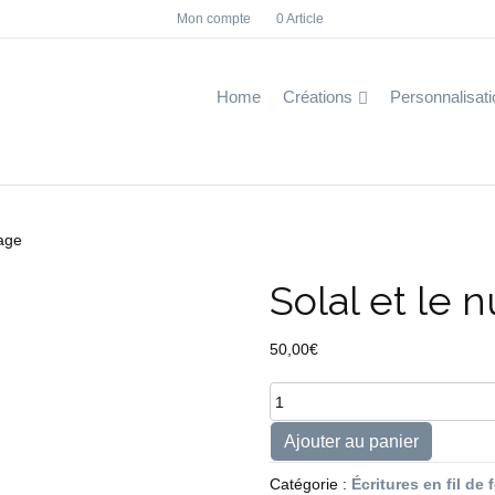
Mon compte
0 Article
F
I
a
n
c
s
e
t
b
a
Home
Créations
Personnalisati
o
g
o
r
k
a
m
uage
Solal et le 
50,00
€
quantité
de
Solal
Ajouter au panier
et
le
Catégorie :
Écritures en fil de 