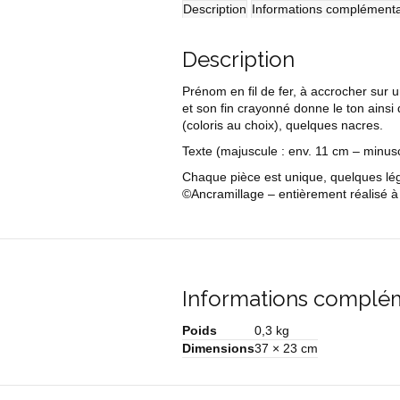
nuage
Description
Informations complémenta
Description
Prénom en fil de fer, à accrocher sur 
et son fin crayonné donne le ton ainsi q
(coloris au choix), quelques nacres.
Texte
(majuscule : env. 11 cm – minus
Chaque pièce est unique, quelques légè
©Ancramillage – entièrement réalisé à 
Informations complé
Poids
0,3 kg
Dimensions
37 × 23 cm