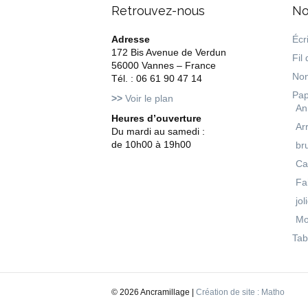
Retrouvez-nous
No
Adresse
Écri
172 Bis Avenue de Verdun
Fil 
56000 Vannes – France
Non
Tél. : 06 61 90 47 14
Pap
>>
Voir le plan
An
Heures d’ouverture
Ar
Du mardi au samedi :
de 10h00 à 19h00
br
Ca
Fa
jol
Mo
Tab
©
2026 Ancramillage |
Création de site : Matho