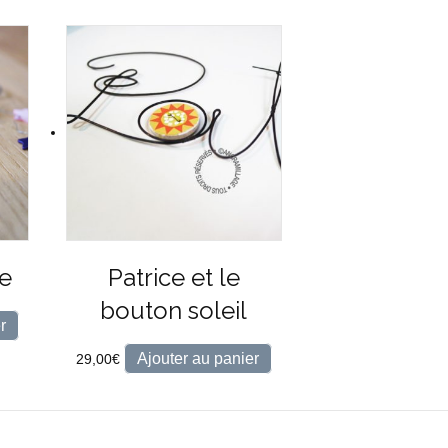
ée
Patrice et le
bouton soleil
r
Ajouter au panier
29,00
€