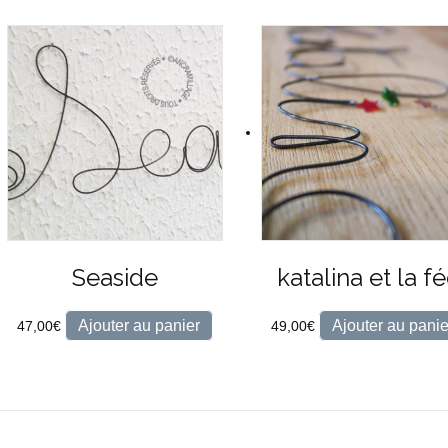
Seaside
katalina et la f
Ajouter au panier
Ajouter au panie
47,00
€
49,00
€