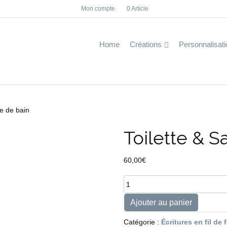
Mon compte
0 Article
F
I
a
n
c
s
e
t
b
a
Home
Créations
Personnalisati
o
g
o
r
k
a
m
le de bain
Toilette & S
60,00
€
quantité
de
Toilette
Ajouter au panier
&
Salle
Catégorie :
Écritures en fil de 