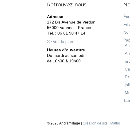
Retrouvez-nous
No
Adresse
Écri
172 Bis Avenue de Verdun
Fil 
56000 Vannes – France
Non
Tél. : 06 61 90 47 14
Pap
>>
Voir le plan
An
Heures d’ouverture
Ar
Du mardi au samedi :
de 10h00 à 19h00
br
Ca
Fa
jol
Mo
Tab
©
2026 Ancramillage |
Création de site : Matho