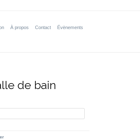
on
À propos
Contact
Évènements
alle de bain
fer