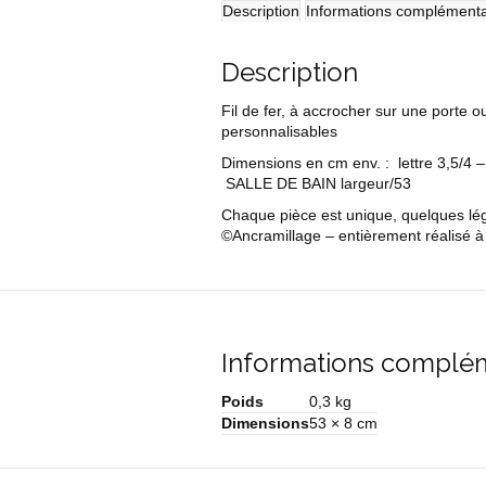
de
Description
Informations complémenta
bain
Description
Fil de fer, à accrocher sur une porte o
personnalisables
Dimensions en cm env. : lettre 3,5/4
SALLE DE BAIN largeur/53
Chaque pièce est unique, quelques légè
©Ancramillage – entièrement réalisé à 
Informations complé
Poids
0,3 kg
Dimensions
53 × 8 cm