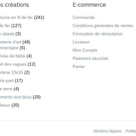
s créations
E-commerce
tures en fil de fer
(241)
Commande
de fer
(127)
Conditions générales de ventes
 classé
(3)
Formulaire de rétractation
eterie d'art
(48)
Livraison
niversaire
(5)
Mon Compte
rivée de bébé
(4)
Paiement sécurisé
uit des vagues
(12)
Panier
rterie 10x15
(2)
ire-part
(17)
ie terre
(4)
ments tout doux
(20)
leaux
(35)
Mentions légales
Politi