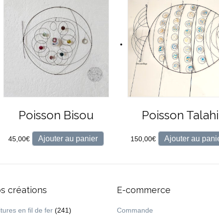
Poisson Bisou
Poisson Talahi
Ajouter au panier
Ajouter au pani
45,00
€
150,00
€
s créations
E-commerce
tures en fil de fer
(241)
Commande