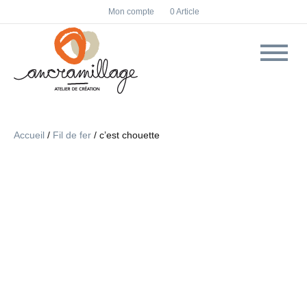
F
I
Mon compte
0 Article
a
n
c
s
e
t
b
a
o
g
o
r
k
a
m
Accueil
/
Fil de fer
/ c’est chouette