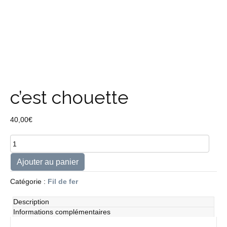
c’est chouette
40,00
€
quantité
de
c'est
Ajouter au panier
chouette
Catégorie :
Fil de fer
Description
Informations complémentaires