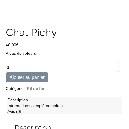
Chat Pichy
40,00
€
A pas de velours…
quantité
de
Chat
Ajouter au panier
Pichy
Catégorie :
Fil de fer
Description
Informations complémentaires
Avis (0)
Description