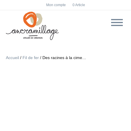
F
I
Mon compte
0 Article
a
n
c
s
e
t
b
a
o
g
o
r
k
a
m
Accueil
/
Fil de fer
/ Des racines à la cime…