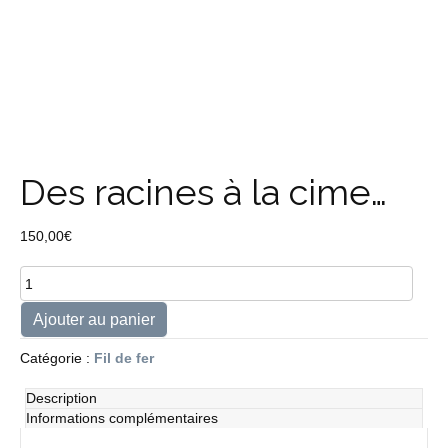
Des racines à la cime…
150,00
€
quantité
de
Des
Ajouter au panier
racines
à
Catégorie :
Fil de fer
la
cime...
Description
Informations complémentaires