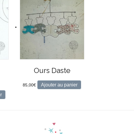
Ours Daste
Ajouter au panier
85,00
€
r