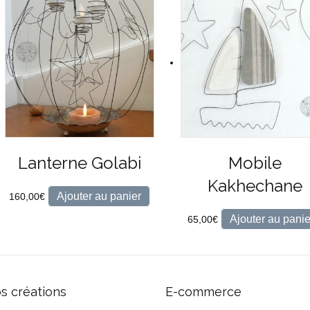
Lanterne Golabi
Mobile
Kakhechane
Ajouter au panier
160,00
€
Ajouter au panie
65,00
€
s créations
E-commerce