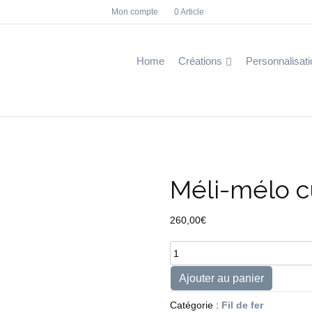
Mon compte
0 Article
F
I
a
n
c
s
e
t
b
a
Home
Créations
Personnalisati
o
g
o
r
k
a
m
Méli-mélo c
260,00
€
quantité
de
Méli-
Ajouter au panier
mélo
cuisine
Catégorie :
Fil de fer