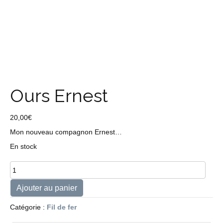
Ours Ernest
20,00
€
Mon nouveau compagnon Ernest…
En stock
quantité
de
Ours
Ajouter au panier
Ernest
Catégorie :
Fil de fer