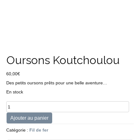
Oursons Koutchoulou
60,00
€
Des petits oursons prêts pour une belle aventure…
En stock
quantité
de
Oursons
Ajouter au panier
Koutchoulou
Catégorie :
Fil de fer