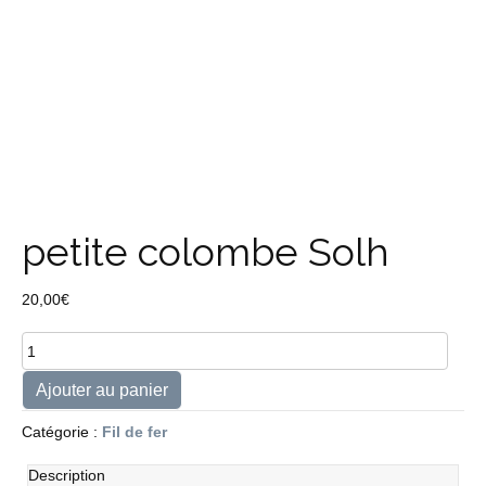
petite colombe Solh
20,00
€
quantité
de
petite
Ajouter au panier
colombe
Solh
Catégorie :
Fil de fer
Description