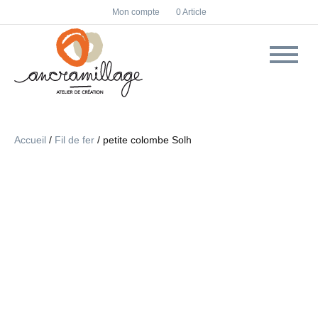
F
I
Mon compte
0 Article
a
n
c
s
e
t
b
a
o
g
o
r
k
a
m
Accueil
/
Fil de fer
/ petite colombe Solh