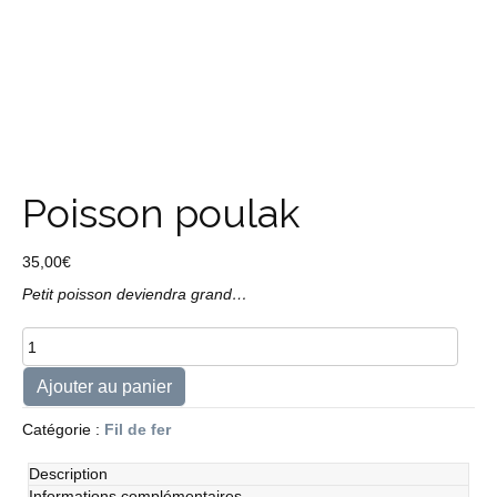
Poisson poulak
35,00
€
Petit poisson deviendra grand…
quantité
de
Poisson
Ajouter au panier
poulak
Catégorie :
Fil de fer
Description
Informations complémentaires