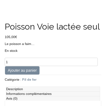
Poisson Voie lactée seul
105,00
€
Le poisson a faim…
En stock
quantité
de
Poisson
Ajouter au panier
Voie
lactée
Catégorie :
Fil de fer
seul
Description
Informations complémentaires
Avis (0)