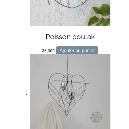
Poisson poulak
Ajouter au panier
35,00
€