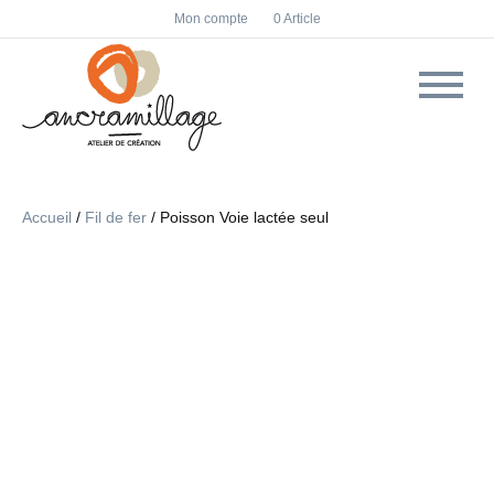
F
I
Mon compte
0 Article
a
n
c
s
e
t
b
a
o
g
o
r
k
a
m
Accueil
/
Fil de fer
/ Poisson Voie lactée seul