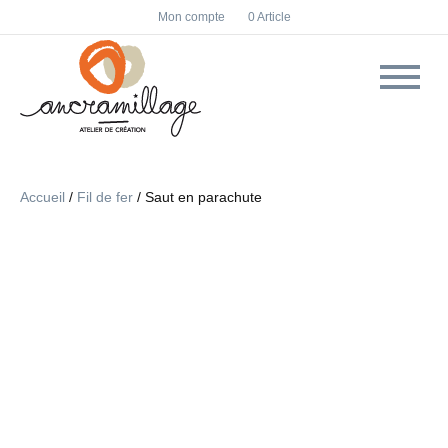
F
I
Mon compte
0 Article
a
n
c
s
e
t
b
a
o
g
o
r
k
a
m
Accueil
/
Fil de fer
/ Saut en parachute