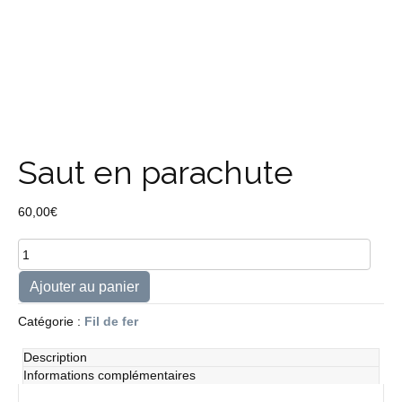
Saut en parachute
60,00
€
quantité
de
Saut
Ajouter au panier
en
parachute
Catégorie :
Fil de fer
Description
Informations complémentaires