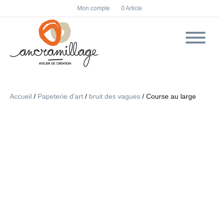
F
I
Mon compte
0 Article
a
n
c
s
e
t
b
a
o
g
o
r
k
a
m
Accueil
/
Papeterie d'art
/
bruit des vagues
/ Course au large