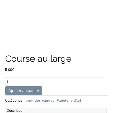
Course au large
5,00
€
quantité
de
Course
Ajouter au panier
au
large
Catégories :
bruit des vagues
,
Papeterie d'art
Description