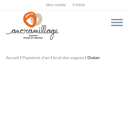
F
I
Mon compte
0 Article
a
n
c
s
e
t
b
a
o
g
o
r
k
a
m
Accueil
/
Papeterie d'art
/
bruit des vagues
/ Océan