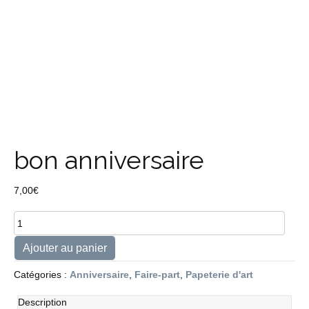
bon anniversaire
7,00
€
quantité
de
bon
Ajouter au panier
anniversaire
Catégories :
Anniversaire
,
Faire-part
,
Papeterie d'art
Description