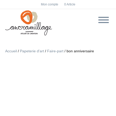
F
I
Mon compte
0 Article
a
n
c
s
e
t
b
a
o
g
o
r
k
a
m
Accueil
/
Papeterie d'art
/
Faire-part
/ bon anniversaire