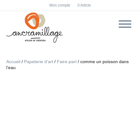
F
I
Mon compte
0 Article
a
n
c
s
e
t
b
a
o
g
o
r
k
a
m
Accueil
/
Papeterie d'art
/
Faire-part
/ comme un poisson dans
l’eau