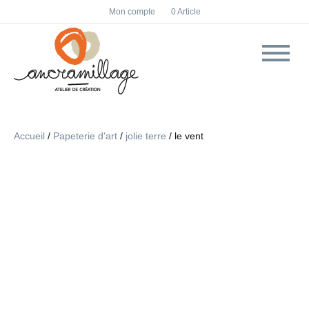
F
I
Mon compte
0 Article
a
n
c
s
e
t
b
a
o
g
o
r
k
a
m
Accueil
/
Papeterie d'art
/
jolie terre
/ le vent