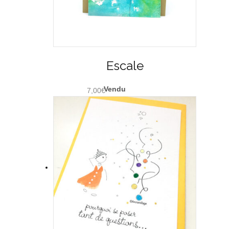
Escale
7,00
€