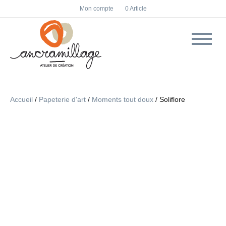
F
I
Mon compte
0 Article
a
n
c
s
e
t
b
a
o
g
o
r
k
a
m
Accueil
/
Papeterie d'art
/
Moments tout doux
/ Soliflore