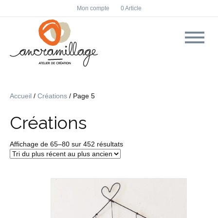
F
I
Mon compte
0 Article
a
n
c
s
e
t
b
a
o
g
o
r
k
a
m
Accueil
/
Créations
/ Page 5
Créations
Trié
Affichage de 65–80 sur 452 résultats
du
plus
récent
au
plus
ancien