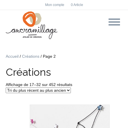
F
I
Mon compte
0 Article
a
n
c
s
e
t
b
a
o
g
o
r
k
a
m
Accueil
/
Créations
/ Page 2
Créations
Trié
Affichage de 17–32 sur 452 résultats
du
plus
récent
au
plus
ancien