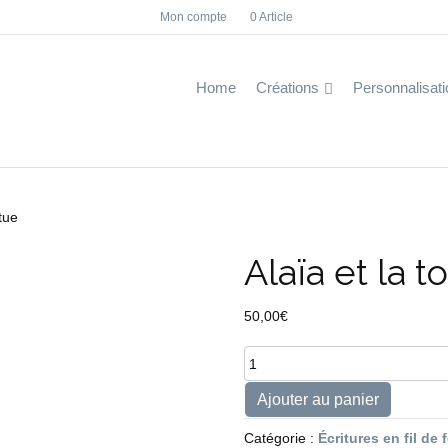
Mon compte
0 Article
F
I
a
n
c
s
e
t
b
a
Home
Créations
Personnalisati
o
g
o
r
k
a
m
rtue
Alaïa et la t
50,00
€
quantité
de
Alaïa
Ajouter au panier
et
la
Catégorie :
Écritures en fil de 