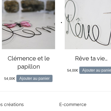
Clémence et le
Rêve ta vie…
papillon
Ajouter au panie
54,00
€
Ajouter au panier
54,00
€
s créations
E-commerce