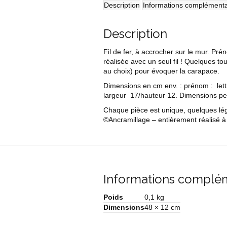
tortue
Description
Informations complémenta
Description
Fil de fer, à accrocher sur le mur. Pr
réalisée avec un seul fil ! Quelques tou
au choix) pour évoquer la carapace.
Dimensions en cm env. : prénom : lett
largeur 17/hauteur 12. Dimensions pe
Chaque pièce est unique, quelques légè
©Ancramillage – entièrement réalisé à 
Informations complé
Poids
0,1 kg
Dimensions
48 × 12 cm