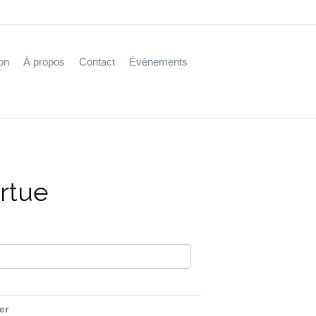
on
À propos
Contact
Évènements
ortue
fer