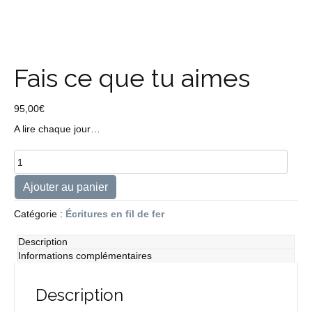
Fais ce que tu aimes
95,00
€
A lire chaque jour…
quantité
de
Fais
Ajouter au panier
ce
que
Catégorie :
Écritures en fil de fer
tu
aimes
Description
Informations complémentaires
Description