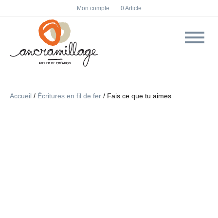
F
I
Mon compte
0 Article
a
n
c
s
e
t
b
a
o
g
o
r
k
a
m
Accueil
/
Écritures en fil de fer
/ Fais ce que tu aimes