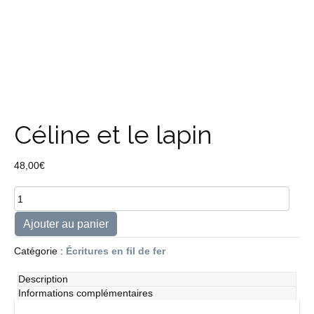
Céline et le lapin
48,00
€
quantité
de
Céline
Ajouter au panier
et
le
Catégorie :
Écritures en fil de fer
lapin
Description
Informations complémentaires