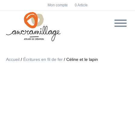
F
I
Mon compte
0 Article
a
n
c
s
e
t
b
a
o
g
o
r
k
a
m
Accueil
/
Écritures en fil de fer
/ Céline et le lapin