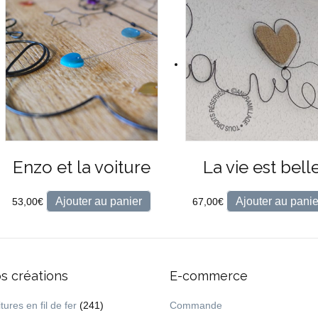
Enzo et la voiture
La vie est bell
Ajouter au panier
Ajouter au panie
53,00
€
67,00
€
s créations
E-commerce
tures en fil de fer
(241)
Commande