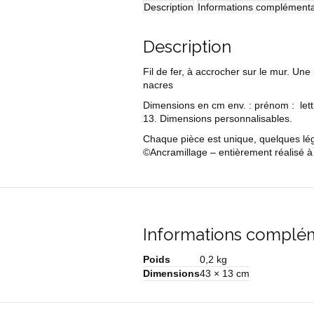
licorne
Description
Informations complémenta
Description
Fil de fer, à accrocher sur le mur. Une 
nacres
Dimensions en cm env. : prénom : lettr
13. Dimensions personnalisables.
Chaque pièce est unique, quelques légè
©Ancramillage – entièrement réalisé à 
Informations complé
Poids
0,2 kg
Dimensions
43 × 13 cm