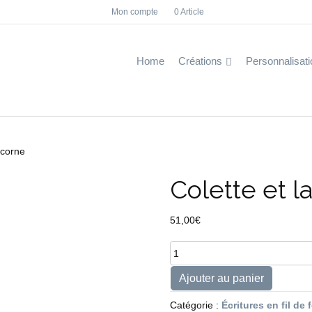
Mon compte
0 Article
F
I
a
n
c
s
e
t
b
a
Home
Créations
Personnalisati
o
g
o
r
k
a
m
licorne
Colette et l
51,00
€
quantité
de
Colette
Ajouter au panier
et
la
Catégorie :
Écritures en fil de 