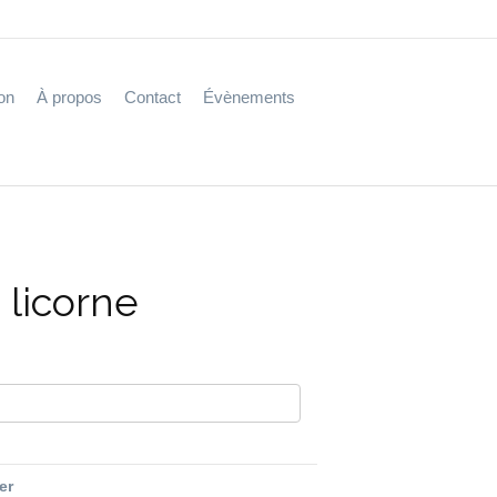
on
À propos
Contact
Évènements
a licorne
fer