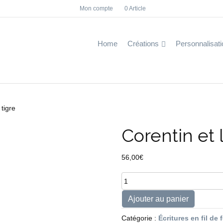
Mon compte
0 Article
F
I
a
n
c
s
e
t
b
a
Home
Créations
Personnalisati
o
g
o
r
k
a
m
 tigre
Corentin et l
56,00
€
quantité
de
Corentin
Ajouter au panier
et
le
Catégorie :
Écritures en fil de 