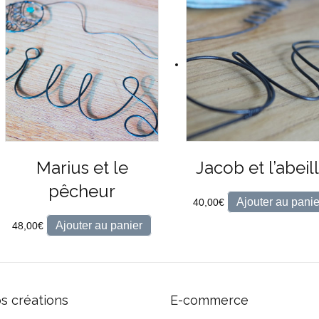
Marius et le
Jacob et l’abeil
pêcheur
Ajouter au panie
40,00
€
Ajouter au panier
48,00
€
s créations
E-commerce