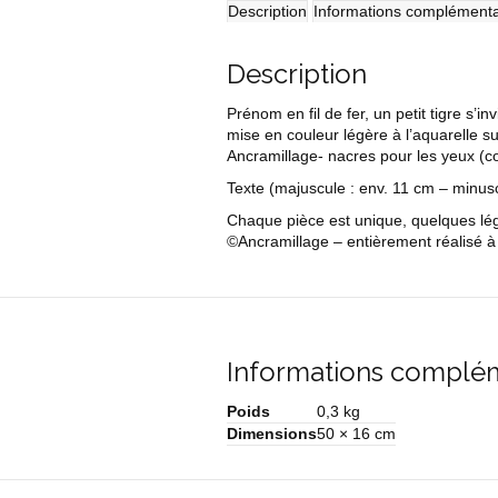
tigre
Description
Informations complémenta
Description
Prénom en fil de fer, un petit tigre s’inv
mise en couleur légère à l’aquarelle sur
Ancramillage- nacres pour les yeux (co
Texte
(majuscule : env. 11 cm – minus
Chaque pièce est unique, quelques légè
©Ancramillage – entièrement réalisé à 
Informations complé
Poids
0,3 kg
Dimensions
50 × 16 cm