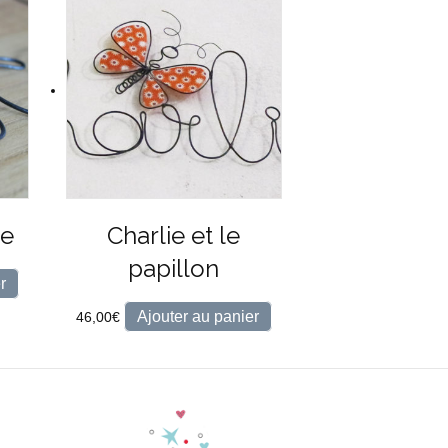
le
Charlie et le
papillon
r
Ajouter au panier
46,00
€