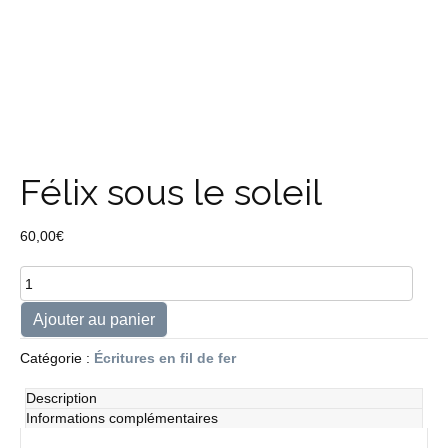
Félix sous le soleil
60,00
€
quantité
de
Félix
Ajouter au panier
sous
le
Catégorie :
Écritures en fil de fer
soleil
Description
Informations complémentaires