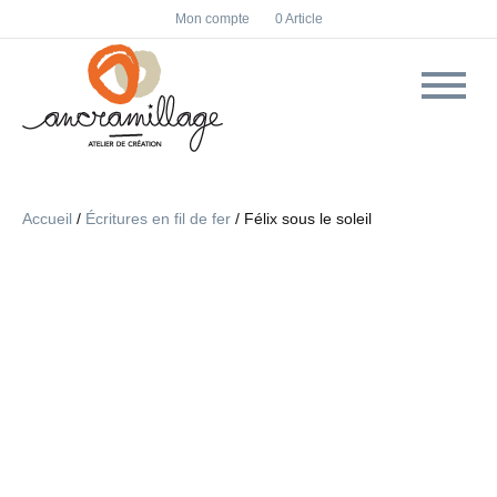
F
I
Mon compte
0 Article
a
n
c
s
e
t
b
a
o
g
o
r
k
a
m
Accueil
/
Écritures en fil de fer
/ Félix sous le soleil