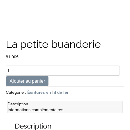
La petite buanderie
81,00
€
quantité
de
La
Ajouter au panier
petite
buanderie
Catégorie :
Écritures en fil de fer
Description
Informations complémentaires
Description