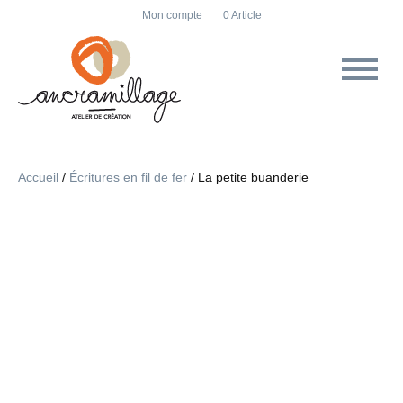
F
I
Mon compte
0 Article
a
n
c
s
e
t
b
a
o
g
o
r
k
a
m
Accueil
/
Écritures en fil de fer
/ La petite buanderie