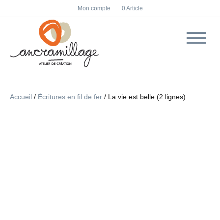
F
I
Mon compte
0 Article
a
n
c
s
e
t
b
a
o
g
o
r
k
a
m
Accueil
/
Écritures en fil de fer
/ La vie est belle (2 lignes)