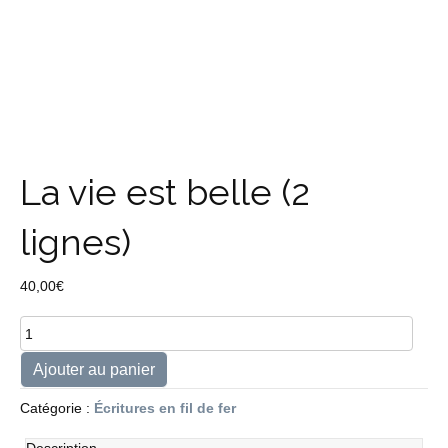
La vie est belle (2
lignes)
40,00
€
quantité
de
La
Ajouter au panier
vie
est
Catégorie :
Écritures en fil de fer
belle
(2