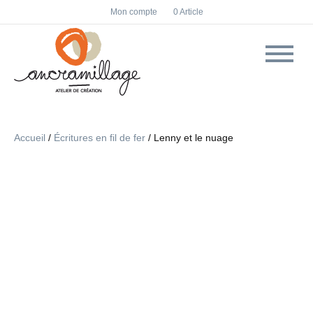
F
I
Mon compte
0 Article
a
n
c
s
e
t
b
a
o
g
o
r
k
a
m
Accueil
/
Écritures en fil de fer
/ Lenny et le nuage