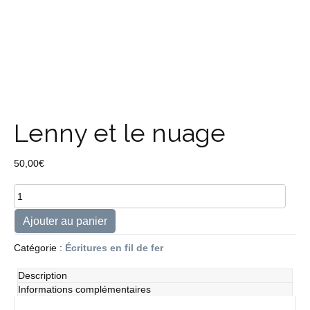
Lenny et le nuage
50,00
€
quantité
de
Lenny
Ajouter au panier
et
le
Catégorie :
Écritures en fil de fer
nuage
Description
Informations complémentaires