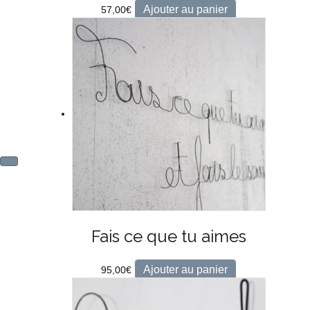
Ajouter au panier
57,00
€
Fais ce que tu aimes
Ajouter au panier
95,00
€