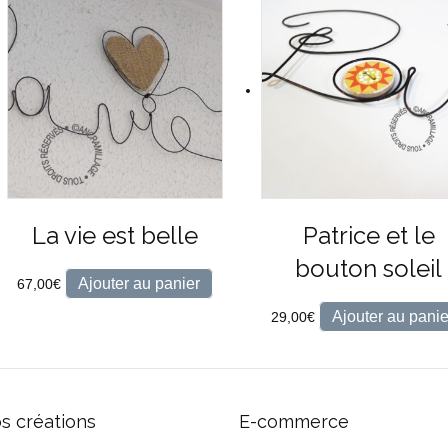
La vie est belle
Patrice et le
bouton soleil
Ajouter au panier
67,00
€
Ajouter au panie
29,00
€
s créations
E-commerce