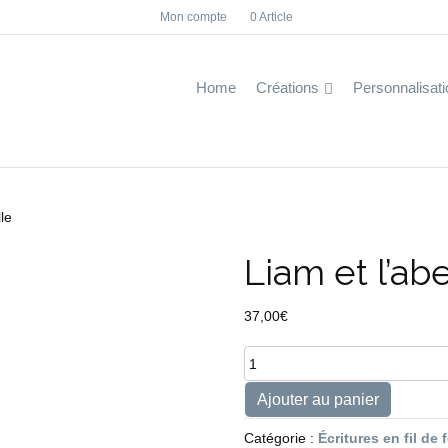
Mon compte
0 Article
F
I
a
n
c
s
e
t
b
a
Home
Créations
Personnalisati
o
g
o
r
k
a
m
lle
Liam et l’abe
37,00
€
quantité
de
Liam
Ajouter au panier
et
l'abeille
Catégorie :
Écritures en fil de 