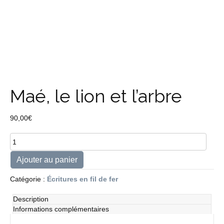
Maé, le lion et l’arbre
90,00
€
quantité
de
Maé,
Ajouter au panier
le
lion
Catégorie :
Écritures en fil de fer
et
l'arbre
Description
Informations complémentaires