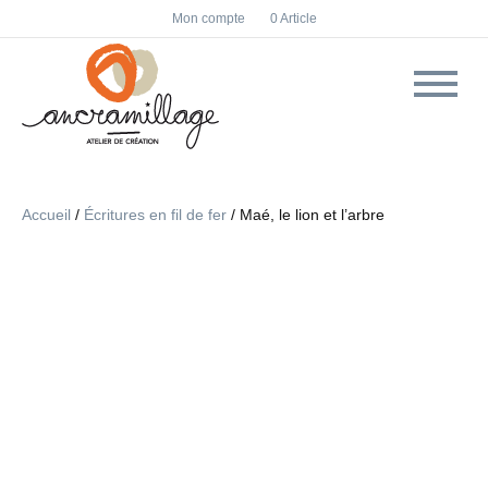
F
I
Mon compte
0 Article
a
n
c
s
e
t
b
a
o
g
o
r
k
a
m
Accueil
/
Écritures en fil de fer
/ Maé, le lion et l’arbre